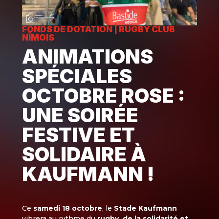
FONDS DE DOTATION
|
RUGBY CLUB
NÎMOIS
ANIMATIONS
SPÉCIALES
OCTOBRE ROSE :
UNE SOIRÉE
FESTIVE ET
SOLIDAIRE À
KAUFMANN !
Ce
samedi 18 octobre
, le
Stade Kaufmann
vibrera au rythme du
rugby, de la solidarité et