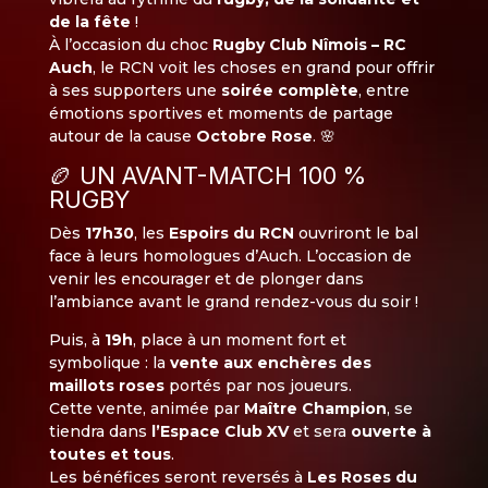
de la fête
!
À l’occasion du choc
Rugby Club Nîmois – RC
Auch
, le RCN voit les choses en grand pour offrir
à ses supporters une
soirée complète
, entre
émotions sportives et moments de partage
autour de la cause
Octobre Rose
. 🌸
🏉 UN AVANT-MATCH 100 %
RUGBY
Dès
17h30
, les
Espoirs du RCN
ouvriront le bal
face à leurs homologues d’Auch. L’occasion de
venir les encourager et de plonger dans
l’ambiance avant le grand rendez-vous du soir !
Puis, à
19h
, place à un moment fort et
symbolique : la
vente aux enchères des
maillots roses
portés par nos joueurs.
Cette vente, animée par
Maître Champion
, se
tiendra dans
l’Espace Club XV
et sera
ouverte à
toutes et tous
.
Les bénéfices seront reversés à
Les Roses du