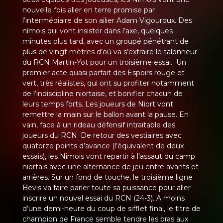
nouvelle fois aller en terre promise par
l’intermédiaire de son ailier Adam Vigouroux. Des
nîmois qui vont insister dans l’axe, quelques
minutes plus tard, avec un groupé pénétrant de
plus de vingt mètres d’où va s’extraire le talonneur
du RCN Martin-Yot pour un troisième essai. Un
premier acte quasi parfait des Espoirs rouge et
vert, très réalistes, qui ont su profiter notamment
de l’indiscipline niortaise, et bonifier chacun de
leurs temps forts. Les joueurs de Niort vont
remettre la main sur le ballon avant la pause. En
vain, face à un rideau défensif intraitable des
joueurs du RCN. De retour des vestiaires avec
quatorze points d’avance (l’équivalent de deux
essais), les Nîmois vont repartir à l’assaut du camp
niortais avec une alternance de jeu entre avants et
arrières. Sur un fond de touche, le troisième ligne
Bevis va faire parler toute sa puissance pour aller
inscrire un nouvel essai du RCN (24-3). A moins
d’une demi-heure du coup de sifflet final, le titre de
champion de France semble tendre les bras aux