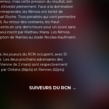
erreur, mais cette pression du résultat, loin
à s’investir pleinement. Face à la domination
entreprendre, les Nîmois ont tenté de
uel Roche. Trois pénalités qui vont permettre
. Au retour des vestiaires, les Haut-
points en une demi-heure pour un score sans
seul inscrit par Mathieu Marra. Les Nîmois
réception de Nantes au stade Nicolas-Kaufmann.
ère, les joueurs du RCN occupent, avec 51
ve. Les deux prochains adversaires des
t Vienne (le 2 mars) sont respectivement
par Orléans (66pts) et Rennes (62pts).
SUIVEURS DU RCN
→