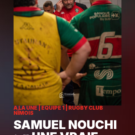
A LA UNE
|
EQUIPE 1
|
RUGBY CLUB
NÎMOIS
SAMUEL NOUCHI